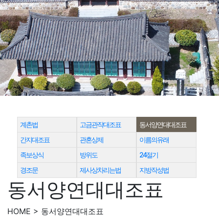
계촌법
고금관작대조표
동서양연대대조표
간지대조표
관혼상제
이름의유래
족보상식
방위도
24절기
경조문
제사상차리는법
지방작성법
동서양연대대조표
HOME > 동서양연대대조표