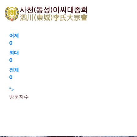
회원가입
로그인
오늘
0
어제
0
최대
0
전체
0
">
방문자수