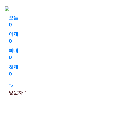
회원가입
로그인
오늘
0
어제
0
최대
0
전체
0
">
방문자수