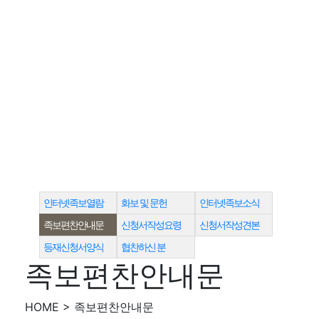
인터넷족보열람
화보 및 문헌
인터넷족보소식
족보편찬안내문
신청서작성요령
신청서작성견본
등재신청서양식
협찬하신 분
족보편찬안내문
HOME > 족보편찬안내문