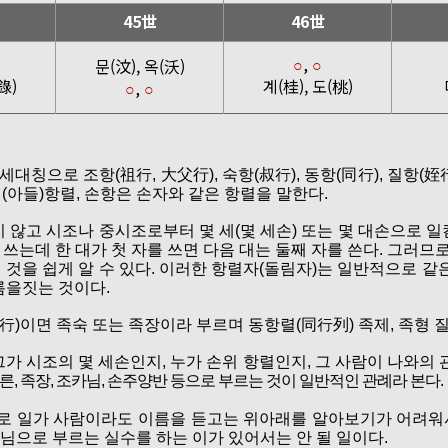
45世
46世
,
문(汶), 옥(沃)
○
○
錄)
계(桂), 도(桃)
,
○
○
대칭으로 조항(祖行, 大父行), 숙항(叔行), 동항(同行), 질항(姪
래(아들)항렬, 손항은 손자와 같은 항렬을 말한다.
 않고 시조나 중시조로부터 몇 세(몇 세손) 또는 몇 대손으로 
 쓰는데 한 대가 첫 자를 쓰면 다음 대는 둘째 자를 쓴다. 그러므
것을 쉽게 알 수 있다. 이러한 항렬자(돌림자)는 일반적으로 같
름을짓는 것이다.
行)이면 족숙 또는 족장이라 부르며 동항렬(同行列) 족제, 족형 
가 시조의 몇 세손인지, 누가 손위 항렬인지, 그 사람이 나와의 
, 족장, 조카님, 손주양반 등으로 부르는 것이 일반적인 관례라 본다.
므로 일가 사람이라도 이름을 듣고는 위아래를 알아보기가 어려워
님으로 부르는 실수를 하는 이가 있어서는 안 될 일이다.