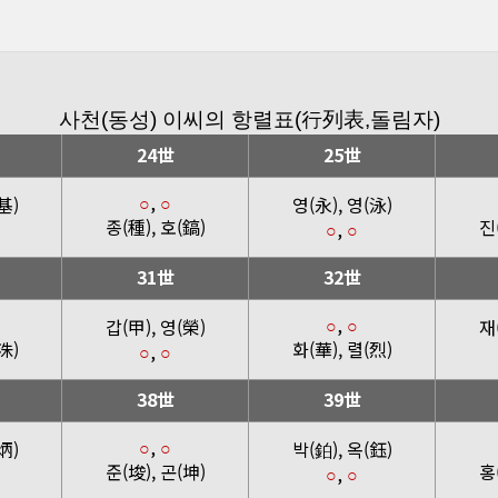
사천(동성) 이씨의 항렬표(行列表,돌림자)
24世
25世
,
基)
영(永), 영(泳)
○
○
종(種), 호(鎬)
진
,
○
○
31世
32世
,
갑(甲), 영(榮)
재
○
○
洙)
화(華), 렬(烈)
,
○
○
38世
39世
,
炳)
박(鉑), 옥(鈺)
○
○
준(埈), 곤(坤)
홍
,
○
○