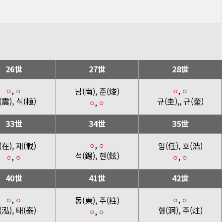
26世
27世
28世
,
,
남(南), 준(焌)
○
○
○
○
(震), 식(植)
규(圭),, 규(奎)
,
○
○
33世
34世
35世
,
(在), 재(載)
임(任), 호(浩)
○
○
석(錫), 현(鉉)
,
,
○
○
○
○
40世
41世
42世
,
,
동(東), 주(柱)
○
○
○
○
(泓), 태(泰)
형(泂), 주(炷)
,
○
○