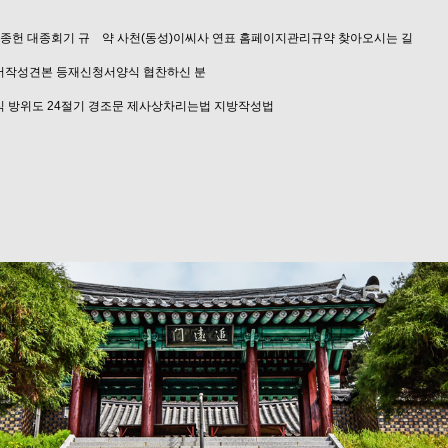
 종헌
대종회기
규 약
사천(동성)이씨사 연표
홈페이지관리규약
찾아오시는 길
서작성견본
등재신청서양식
협찬하신 분
식
방위도
24절기
경조문
제사상차리는법
지방작성법