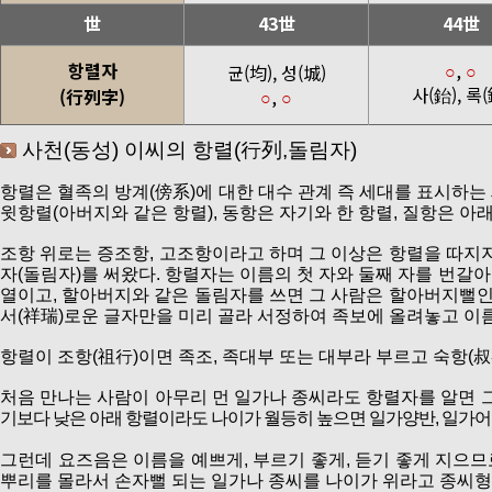
世
43世
44世
항렬자
,
균(均), 성(城)
○
○
사(鈶), 록(
(行列字)
,
○
○
사천(동성) 이씨의 항렬(行列,돌림자)
항렬은 혈족의 방계(傍系)에 대한 대수 관계 즉 세대를 표시하는 세
윗항렬(아버지와 같은 항렬), 동항은 자기와 한 항렬, 질항은 아
조항 위로는 증조항, 고조항이라고 하며 그 이상은 항렬을 따지지
자(돌림자)를 써왔다. 항렬자는 이름의 첫 자와 둘째 자를 번갈아
열이고, 할아버지와 같은 돌림자를 쓰면 그 사람은 할아버지뻘인 
서(祥瑞)로운 글자만을 미리 골라 서정하여 족보에 올려놓고 이
항렬이 조항(祖行)이면 족조, 족대부 또는 대부라 부르고 숙항(叔
처음 만나는 사람이 아무리 먼 일가나 종씨라도 항렬자를 알면 그
기보다 낮은 아래 항렬이라도 나이가 월등히 높으면 일가양반, 일가어른
그런데 요즈음은 이름을 예쁘게, 부르기 좋게, 듣기 좋게 지으
뿌리를 몰라서 손자뻘 되는 일가나 종씨를 나이가 위라고 종씨형