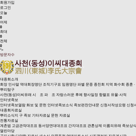
회원가입
로그인
오늘
0
어제
0
최대
0
전체
0
">
방문자수
대종회소개
회장 인사말
역대회장명단
조직기구표
임원명단
파별 문중 종친회
지역 화수회
종훈 ·
뿌리탐구
사천(동성)이씨유래
시 조
파 조
자랑스러운 후예
향사일정
항렬표
유물·사적
인터넷족보
인터넷족보열람
화보 및 문헌
인터넷족보소식
족보편찬안내문
신청서작성요령
신청
대종회자료실
뿌리소식지
구 족보
기타자료실
문헌 자료실
전통자료실
계촌법
고금관작대조표
동서양연대대조표
간지대조표
관혼상제
이름의유래
족보상
열린마당