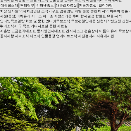
공지사항
다양한 자료실
새소식
인물동정
업데이트소식
사진갤러리
자유게시판
대종회소개
뿌리탐구
인터넷족보
대종회자료실
전통자료실
열린마당
회장 인사말
역대회장명단
조직기구표
임원명단
파별 문중 종친회
지역 화수회
종훈 ·
사천(동성)이씨유래
시 조
파 조
자랑스러운 후예
향사일정
항렬표
유물·사적
인터넷족보열람
화보 및 문헌
인터넷족보소식
족보편찬안내문
신청서작성요령
신청
뿌리소식지
구 족보
기타자료실
문헌 자료실
계촌법
고금관작대조표
동서양연대대조표
간지대조표
관혼상제
이름의 유래
족보상
공지사항
지파소식
새소식
인물동정
업데이트소식
사진갤러리
자유게시판