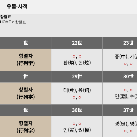
유물·사적
항렬표
HOME > 항렬표
世
22世
23世
항렬자
,
중(中), 기(
○
○
환(煥), 현(炫)
(行列字)
,
○
○
世
29世
30世
항렬자
,
태(兌), 용(鎔)
○
○
연(淵), 수(
(行列字)
,
○
○
世
36世
37世
항렬자
,
경(炅), 병(
○
○
인(寅), 권(權)
(行列字)
,
○
○