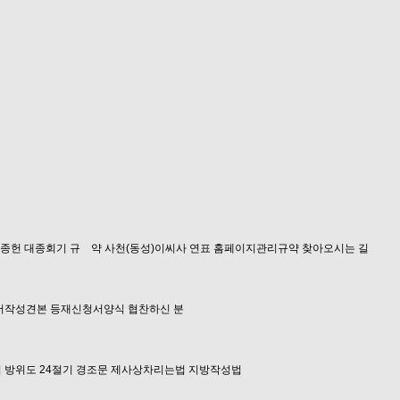
 종헌
대종회기
규 약
사천(동성)이씨사 연표
홈페이지관리규약
찾아오시는 길
서작성견본
등재신청서양식
협찬하신 분
식
방위도
24절기
경조문
제사상차리는법
지방작성법