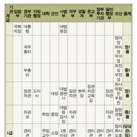
기
정부
일반
관
입법
정부
지방
사법
외무
경찰
문교
대학
군인
투자
행정
조선
품계
계
부
기관
행정
부
부
계
부
기관
부
급
국회
대통
대법
의장
령
원장
영의
정
국무
좌의
정1
총리
정
품
우의
정
좌찬
부총
성
종1
리
우찬
품
성
판서
장관
대법
좌참
장관
도지
장관
본부
차관
장관
정2
대장
원판
찬
차관
사
차관
장
교육
차관
품
사
우참
감
찬
대법
참판
차관
원
차관
차관
종2
학장
중장
관찰
보
검사
보
보
품
사
장
참의
(당상
관리
주임
2호
관리
관리
관리
관리
목사
관)
1급
소장
관
교수
이상
관
관
관
관
도호
정3