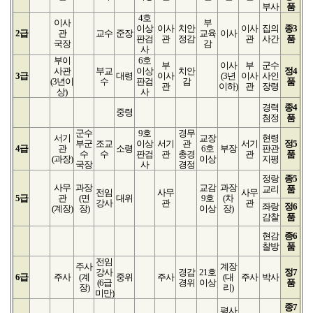
부사
품
4호
이사
부
이상
이사
치안
이사
집의
종3
2급
관
교수
준장
교육
이사
판검
관
정감
관
사간
품
국장
감
사
부이
6호
부
이사
부
군수
사관
부교
이상
치안
정4
3급
대령
이사
(3년
이사
사인
(3년
이
수
판검
감
품
관
이하)
관
장령
상)
사
경력
종4
중령
첨정
품
군수
9호
경무
서기
교장
현령
부군
조교
이상
서기
관
서기
정5
4급
관
소령
6호
부장
판관
수
수
판검
관
총경
관
품
(과장)
이상
지평
국장
사
경정
정랑
종5
사무
과장
교감
과장
교리
품
전임
사무
사무
5급
관
(면
대위
9호
(차
강사
관
관
좌랑
정6
(계장)
장)
이상
장)
감찰
품
현감
종6
찰방
품
전임
주사
계장
강사
경감
21호
정7
6급
주사
(계
중위
주사
(대
주사
박사
(6급
경위
이상
품
장)
리)
미만)
종7
평사