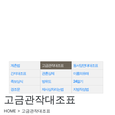
계촌법
고금관작대조표
동서양연대대조표
간지대조표
관혼상제
이름의유래
족보상식
방위도
24절기
경조문
제사상차리는법
지방작성법
고금관작대조표
HOME > 고금관작대조표