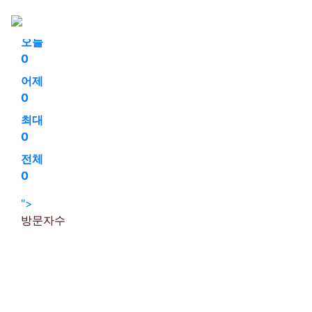
회원가입
로그인
오늘
0
어제
0
최대
0
전체
0
">
방문자수