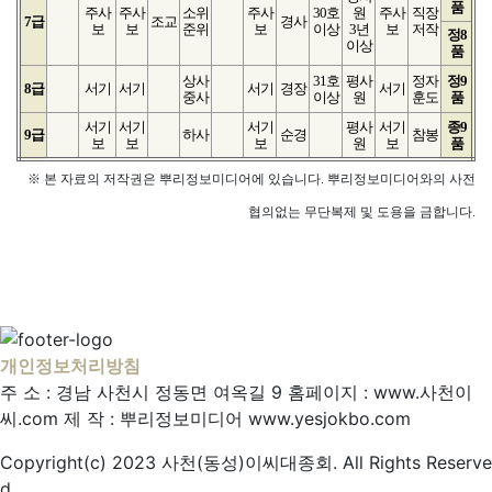
품
주사
주사
소위
주사
30호
원
주사
직장
7급
조교
경사
보
보
준위
보
이상
3년
보
저작
정8
이상
품
상사
31호
평사
정자
정9
8급
서기
서기
서기
경장
서기
중사
이상
원
훈도
품
서기
서기
서기
평사
서기
종9
9급
하사
순경
참봉
보
보
보
원
보
품
※ 본 자료의 저작권은 뿌리정보미디어에 있습니다. 뿌리정보미디어와의 사전
협의없는 무단복제 및 도용을 금합니다.
개인정보처리방침
주 소 : 경남 사천시 정동면 여옥길 9
홈페이지 : www.사천이
씨.com
제 작 : 뿌리정보미디어
www.yesjokbo.com
Copyright(c) 2023 사천(동성)이씨대종회. All Rights Reserve
d.