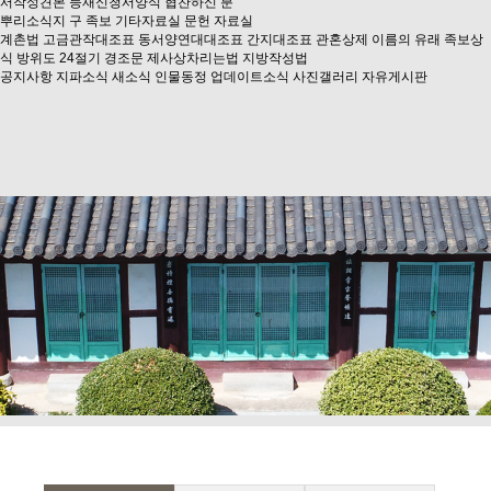
서작성견본
등재신청서양식
협찬하신 분
뿌리소식지
구 족보
기타자료실
문헌 자료실
계촌법
고금관작대조표
동서양연대대조표
간지대조표
관혼상제
이름의 유래
족보상
식
방위도
24절기
경조문
제사상차리는법
지방작성법
공지사항
지파소식
새소식
인물동정
업데이트소식
사진갤러리
자유게시판