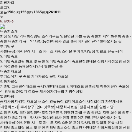
회원가입
로그인
156
155
1865
261011
오늘
어제
최대
전체
">
방문자수
대종회소개
회장 인사말
역대회장명단
조직기구표
임원명단
파별 문중 종친회
지역 화수회
종훈 ·
종헌
대종회기
규 약
사천(동성)이씨사 연표
홈페이지관리규약
찾아오시는 길
뿌리탐구
사천(동성)이씨유래
시 조
파 조
자랑스러운 후예
향사일정
항렬표
유물·사적
인터넷족보
인터넷족보열람
화보 및 문헌
인터넷족보소식
족보편찬안내문
신청서작성요령
신청
서작성견본
등재신청서양식
협찬하신 분
대종회자료실
뿌리소식지
구 족보
기타자료실
문헌 자료실
전통자료실
계촌법
고금관작대조표
동서양연대대조표
간지대조표
관혼상제
이름의유래
족보상
식
방위도
24절기
경조문
제사상차리는법
지방작성법
열린마당
공지사항
다양한 자료실
새소식
인물동정
업데이트소식
사진갤러리
자유게시판
대종회소개
뿌리탐구
인터넷족보
대종회자료실
전통자료실
열린마당
회장 인사말
역대회장명단
조직기구표
임원명단
파별 문중 종친회
지역 화수회
종훈 ·
종헌
대종회기
규 약
사천(동성)이씨사 연표
홈페이지관리규약
찾아오시는 길
사천(동성)이씨유래
시 조
파 조
자랑스러운 후예
향사일정
항렬표
유물·사적
인터넷족보열람
화보 및 문헌
인터넷족보소식
족보편찬안내문
신청서작성요령
신청