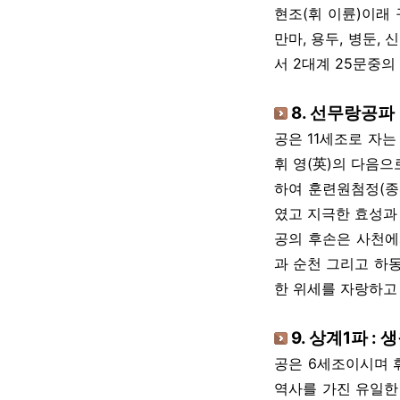
현조(휘 이륜)이래 
만마, 용두, 병둔, 
서 2대계 25문중의
8. 선무랑공파
공은 11세조로 자는
휘 영(英)의 다음으
하여 훈련원첨정(종
였고 지극한 효성과
공의 후손은 사천에서
과 순천 그리고 하동
한 위세를 자랑하고 
9. 상계1파 :
공은 6세조이시며 휘
역사를 가진 유일한