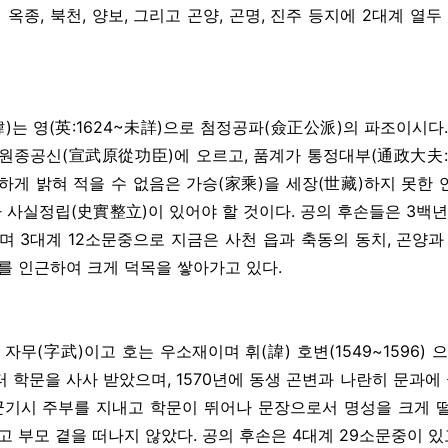
 옥종, 북천, 양보, 그리고 곤양, 곤명, 진주 등지에 2대계 열
諱)는 영(英:1624~未詳)으로 첨정공파(僉正公派)의 파조이시
원종공신(宣武原從功臣)에 오르고, 품계가 통정대부(通政大夫: 
하게 밝혀 적을 수 없음은 가승(家乘)을 세장(世藏)하지 못한
 사실정립(史實整立)이 있어야 할 것이다. 공의 후손들은 3백년
 3대계 12소문중으로 지금은 사천 읍과 축동의 동치, 곤양과 영
를 인근하여 크게 덕목을 쌓아가고 있다.
 자무(字武)이고 호는 우소재이며 휘(諱) 호변(1549~1596
 학문을 사사 받았으며, 1570년에 동생 곤변과 나란히 문과에
군기시 주부를 지내고 학문이 뛰어나 문장으로서 명성을 크게
 부모 곁을 떠나지 않았다. 공의 후손은 4대계 29소문중이 있고