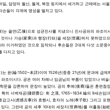
 하일, 담양의 월산, 월계, 복정 등지에서 세거하고 근래에는 서울,
 자손들이 각계에 명성을 떨치고 있다.
(諱)는 을연(乙掾)으로 성균진사를 지냈으니 진사공파의 파조이
 것이나 가승(家乘)과 행장(行狀)을 세장(世藏)하지 못하였으므
따라 이거하였던 것으로 짐작되나 후손들은 2대계 다섯 소문중이
를 다지고 있다.
諱)는 윤(綸:1502~未詳)이며 1526년(중종 21년)에 문과에
 파조이시다. 공은 여러 차례나 임금님의 부름이 있었으나 벼슬
학문을 강론하여 문장이 높았다. 공의 후예(後裔)들은 훈련첨정,
 특히 서벽재공(捿碧齋公: 휘 之漢, 1765~1834 綸의 9세손임
 호감고사(虎感古事)와 효행시, 효자의 노래(孝子歌) 그리고 포
있다. 그런데 공의 세후 10대의 세장지(世葬地)를 여흘동(如屹