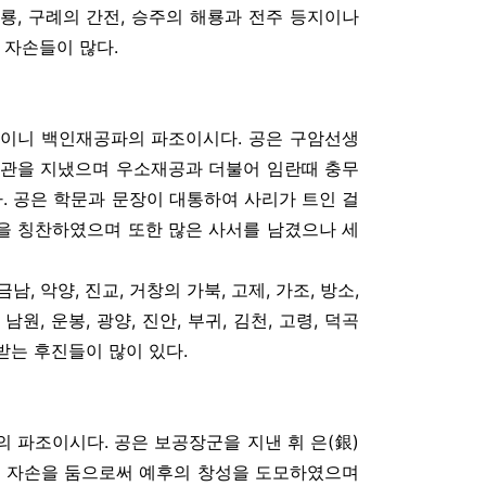
 옥룡, 구례의 간전, 승주의 해룡과 전주 등지이나
 자손들이 많다.
 상)이니 백인재공파의 파조이시다. 공은 구암선생
권관을 지냈으며 우소재공과 더불어 임란때 충무
다. 공은 학문과 문장이 대통하여 사리가 트인 걸
덕목을 칭찬하였으며 또한 많은 사서를 남겼으나 세
 악양, 진교, 거창의 가북, 고제, 가조, 방소,
남원, 운봉, 광양, 진안, 부귀, 김천, 고령, 덕곡
받는 후진들이 많이 있다.
파의 파조이시다. 공은 보공장군을 지낸 휘 은(銀)
많은 자손을 둠으로써 예후의 창성을 도모하였으며