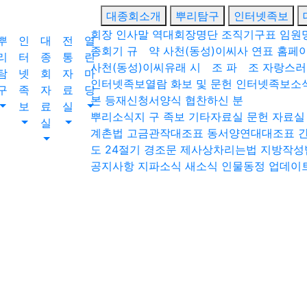
대종회소개
뿌리탐구
인터넷족보
회장 인사말
역대회장명단
조직기구표
임원
뿌
인
대
전
열
종회기
규 약
사천(동성)이씨사 연표
홈페
리
터
종
통
린
사천(동성)이씨유래
시 조
파 조
자랑스러
탐
넷
회
자
마
인터넷족보열람
화보 및 문헌
인터넷족보소
구
족
자
료
당
본
등재신청서양식
협찬하신 분
보
료
실
뿌리소식지
구 족보
기타자료실
문헌 자료실
실
계촌법
고금관작대조표
동서양연대대조표
도
24절기
경조문
제사상차리는법
지방작성
공지사항
지파소식
새소식
인물동정
업데이