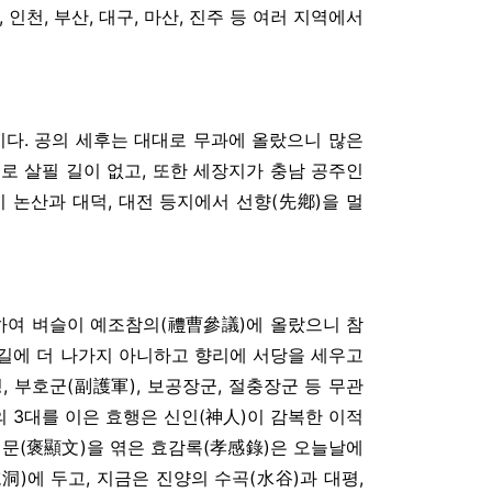
 인천, 부산, 대구, 마산, 진주 등 여러 지역에서
시다. 공의 세후는 대대로 무과에 올랐으니 많은
로 살필 길이 없고, 또한 세장지가 충남 공주인
 논산과 대덕, 대전 등지에서 선향(先鄕)을 멀
 급제하여 벼슬이 예조참의(禮曹參議)에 올랐으니 참
길에 더 나가지 아니하고 향리에 서당을 세우고
 부호군(副護軍), 보공장군, 절충장군 등 무관
)의 3대를 이은 효행은 신인(神人)이 감복한 이적
현문(褒顯文)을 엮은 효감록(孝感錄)은 오늘날에
洞)에 두고, 지금은 진양의 수곡(水谷)과 대평,