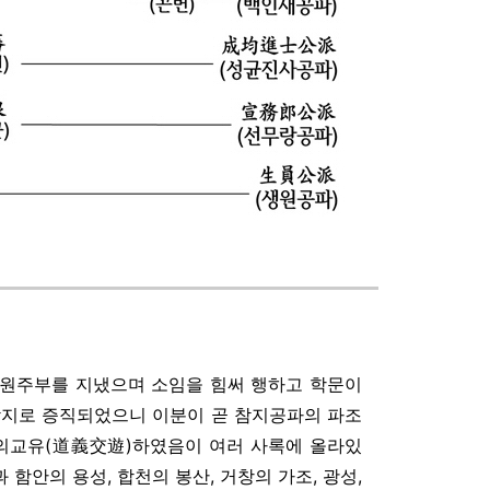
 훈련원주부를 지냈으며 소임을 힘써 행하고 학문이
참지로 증직되었으니 이분이 곧 참지공파의 파조
 도의교유(道義交遊)하였음이 여러 사록에 올라있
과 함안의 용성, 합천의 봉산, 거창의 가조, 광성,