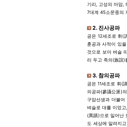
기리, 고성의 마암,
7대계 45소문중의
2. 진사공파
공은 12세조로 휘
훈공과 사적이 있을
것으로 보아 벼슬 
리 두고 족의(族誼)
3. 참의공파
공은 11세조로 휘(
의공파(參議公派)의
구암선생과 더불어 
벼슬로 대를 이었고,
(異蹟)으로 일어난
도 세상에 알려지고 