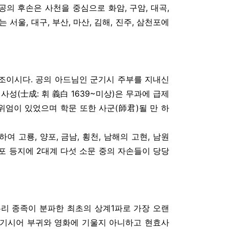
의 후손은 사천을 중심으로 화암, 구암, 대곡,
 서울, 대구, 부산, 마산, 김해, 진주, 삼천포에
 파조이시다. 공의 아드님인 군기시 주부를 지내신
성(士成: 휘 義白 1639~미상)은 무과에 급제
위엄이 있었으며 학문 또한 사군(師君)될 만 하
고룡, 양포, 금남, 횡천, 남해의 고현, 남원
천포 등지에 2대계 다섯 소문 중의 자손들이 당당
 우리 종족이 분파한 최초의 상계1파로 가장 오랜
즐기시어 부귀와 영화에 기울지 아니하고 현효사