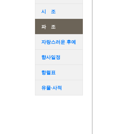
시 조
파 조
자랑스러운 후예
향사일정
항렬표
유물·사적