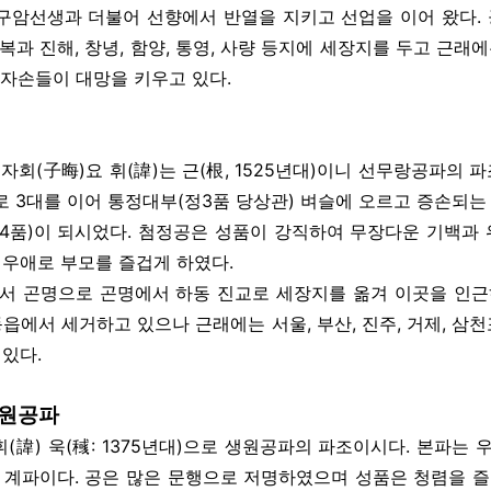
구암선생과 더불어 선향에서 반열을 지키고 선업을 이어 왔다. 공
신복과 진해, 창녕, 함양, 통영, 사량 등지에 세장지를 두고 근래에는
 자손들이 대망을 키우고 있다.
 자회(子晦)요 휘(諱)는 근(根, 1525년대)이니 선무랑공파의
로 3대를 이어 통정대부(정3품 당상관) 벼슬에 오르고 증손되는 사
4품)이 되시었다. 첨정공은 성품이 강직하여 무장다운 기백과 
 우애로 부모를 즐겁게 하였다.
 곤명으로 곤명에서 하동 진교로 세장지를 옮겨 이곳을 인근하여 
읍에서 세거하고 있으나 근래에는 서울, 부산, 진주, 거제, 삼
있다.
 생원공파
(諱) 욱(稶: 1375년대)으로 생원공파의 파조이시다. 본파는
 계파이다. 공은 많은 문행으로 저명하였으며 성품은 청렴을 