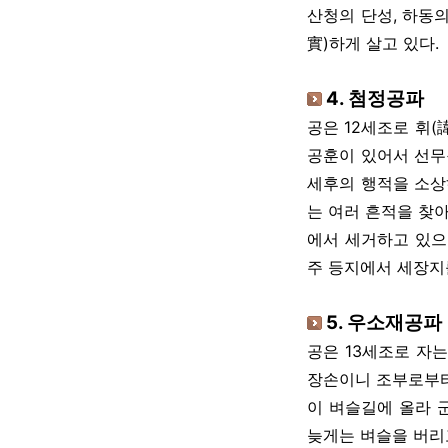
산청의 단성, 하동의
實)하게 살고 있다.
4. 첨정공파
공은 12세조로 휘(
공훈이 있어서 선무
세후의 행적을 소상
는 여러 흔적을 찾아
에서 세거하고 있으며
주 등지에서 세장지
5. 우소재공파
공은 13세조로 자는
장손이니 조부로부터
이 벼슬길에 올라 
늦게는 벼슬을 버리고