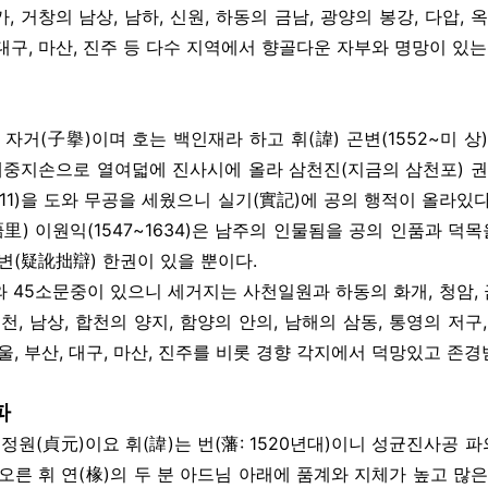
가, 거창의 남상, 남하, 신원, 하동의 금남, 광양의 봉강, 다압,
 대구, 마산, 진주 등 다수 지역에서 향골다운 자부와 명망이 있는
 자거(子擧)이며 호는 백인재라 하고 휘(諱) 곤변(1552~미
애중지손으로 열여덟에 진사시에 올라 삼천진(지금의 삼천포) 
1611)을 도와 무공을 세웠으니 실기(實記)에 공의 행적이 올라있
里) 이원익(1547~1634)은 남주의 인물됨을 공의 인품과 
변(疑訛拙辯) 한권이 있을 뿐이다.
 45소문중이 있으니 세거지는 사천일원과 하동의 화개, 청암, 금남,
위천, 남상, 합천의 양지, 함양의 안의, 남해의 삼동, 통영의 저구, 
, 부산, 대구, 마산, 진주를 비롯 경향 각지에서 덕망있고 존경
파
 정원(貞元)이요 휘(諱)는 번(藩: 1520년대)이니 성균진사공 
오른 휘 연(椽)의 두 분 아드님 아래에 품계와 지체가 높고 