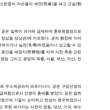
두 소문중의 자손들이 세연(世緣)을 펴고 근실(勤
다. 공은 일찍이 과거에 급제하여 훈련원첨정으로
정삼품 당상관)에 이르렀다. 공의 행장에 이어
 연유이거나 실전(失傳)하였음이니 상고할 수 있
 동안을 세장지(世葬地)를 지켜 사천 축동 근린
암 그리고 광양의 옥룡, 서울, 부산, 마산, 진
) 으로 우소재공파의 파조이시다. 공은 구암선생의
 급제함으로서 선생의 총애를 받았다. 공은 일찍
 떨쳤으며 기질이 순미하고 천성이 효우하였으니
 주된 세거지는 사천의 정동, 대산, 가곡, 예수