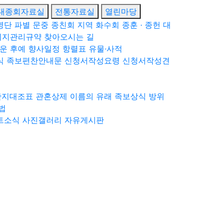
대종회자료실
전통자료실
열린마당
명단
파별 문중 종친회
지역 화수회
종훈 · 종헌
대
이지관리규약
찾아오시는 길
운 후예
향사일정
항렬표
유물·사적
식
족보편찬안내문
신청서작성요령
신청서작성견
간지대조표
관혼상제
이름의 유래
족보상식
방위
법
트소식
사진갤러리
자유게시판