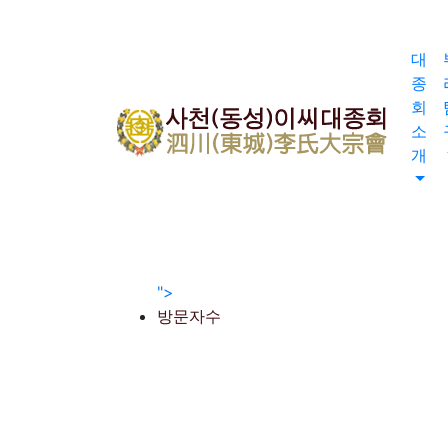
회원가입
로그인
대
오늘
종
0
회
어제
소
0
개
최대
0
전체
0
">
방문자수