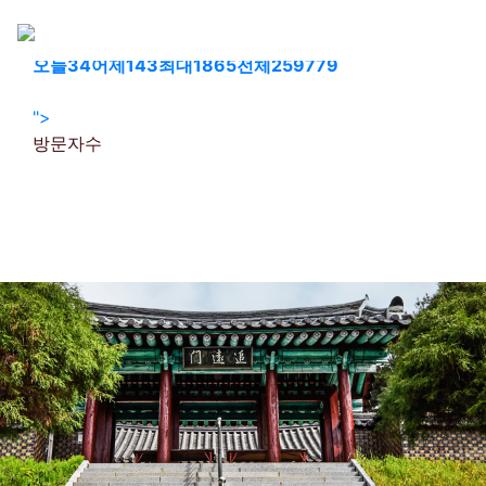
회원가입
로그인
오늘
34
어제
143
최대
1865
전체
259779
">
방문자수