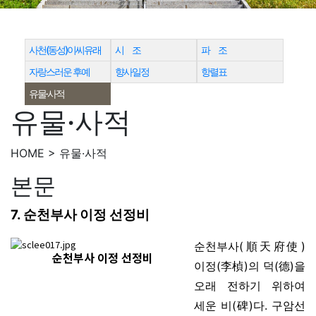
사천(동성)이씨유래
시 조
파 조
자랑스러운 후예
향사일정
항렬표
유물·사적
유물·사적
HOME > 유물·사적
본문
7. 순천부사 이정 선정비
순천부사(順天府使)
순천부사 이정 선정비
이정(李楨)의 덕(德)을
오래 전하기 위하여
세운 비(碑)다. 구암선