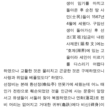
생이 임기를 마치고
돌아온 후 순천 땅 사
민(士民)들이 1567년
4월에 세웠다. 구암선
생이 돌아가신 후 선
조(宣祖)임금이 내린
사제문(賜祭文)에는
“호계(湖界)에 있는 고
을이라 세인이 이르기
를 다스리기 어렵다
하였으나 교활한 것은 물리치고 곤궁한 것은 구제하였으니
사랑과 위업을 베풀었도다” 하였다.
선정비는 본래 환선정(喚仙亭) 연못가에 세웠는데 어느 때
인가 전란으로 훼손되었던 것을 인근에 사는 문중이 앞장
서고 유생들이 서둘러 찾아 복원하였으나 연화(蓮花)로 된
비 머리는 없어지고 거대한 귀부(龜趺)에다 비신(碑身)이