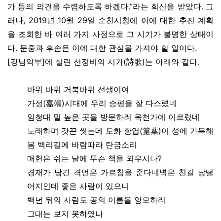
가 등의 의견을 수렴하도록 하겠다.”라는 회신을 받았다. 그
러나, 2019년 10월 29일 순천시청에 이에 대한 추진 계획
을 조회한 바 여러 가지 사정으로 그 시기가 불명한 상태이
다. 문중과 후손은 이에 대한 관심을 가져야 할 일이다.
[강남악부]에 실린 선정비의 시가(詩歌)는 아래와 같다.
바위 바위 거북바위 선생이여
가정(嘉靖)시대에 우리 승평을 잘 다스렸네
임청대 밑 높은 곳을 방문하러 옥천가에 이르렀네
노래하며 갓끈 씻는데 도화 황엽(篁葉)이 성에 가득해
봄 백리길에 바람따라 탄금소리
매헌은 쉬는 날에 무슨 책을 외우시나?
경재가 남긴 격언은 가르침을 준다네벽은 천길 낭떨
어지인데 좋은 사람이 있으니
백년 뒤의 사람도 공의 이름을 앙모하리
그대는 보지 못하였나