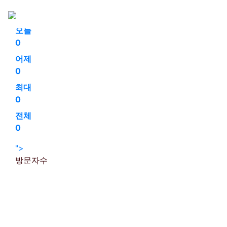
회원가입
로그인
오늘
0
어제
0
최대
0
전체
0
">
방문자수