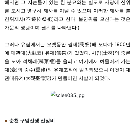
해지면 그 자손들이 있는 한 분묘와는 별도로 사당에 신위
를 모시고 영구히 제사를 지낼 수 있으며 이러한 제사를 불
천위제사(不遷位祭祀)라고 한다. 불천위를 모신다는 것은
가문의 영광이며 권위를 나타낸다.)
그러나 유림에서는 오랫동안 궐제(闕祭)해 오다가 1900년
에 대관대(大觀臺) 유제(儒祭)가 있었다. 사림(士林)의 중론
을 모아 석채례(釋菜禮)를 올리고 여기에서 허물어져 가는
대(臺)의 중수(重修)와 유계조직이 발의되었으니 이것이 대
관대유계(大觀臺儒契)가 만들어진 시발이 되었다.
순천 구암선생 선정비
●