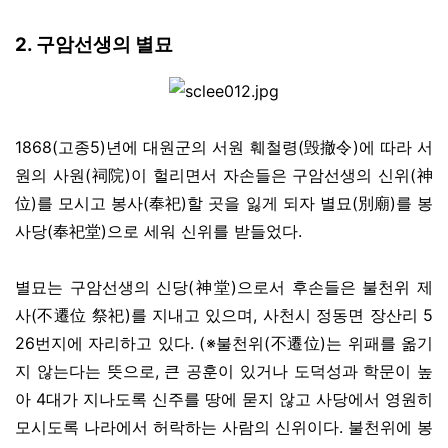
2. 구암선생의 별묘
1868(고종5)년에 대원군의 서원 훼철령(毁撤令)에 따라 서
원의 사원(祠院)이 헐리면서 자손들은 구암선생의 신위(神
位)를 모시고 봉사(奉祀)할 곳을 잃게 되자 별묘(別廟)를 봉
사당(奉祀堂)으로 세워 신위를 받들었다.
별묘는 구암선생의 신당(神堂)으로서 후손들은 불천위 제
사(不遷位 祭祀)를 지내고 있으며, 사천시 정동면 장산리 5
26번지에 자리하고 있다. (※불천위(不遷位)는 위패를 옮기
지 않는다는 뜻으로, 큰 공훈이 있거나 도덕성과 학문이 높
아 4대가 지나도록 신주를 땅에 묻지 않고 사당에서 영원히
모시도록 나라에서 허락하는 사람의 신위이다. 불천위에 봉