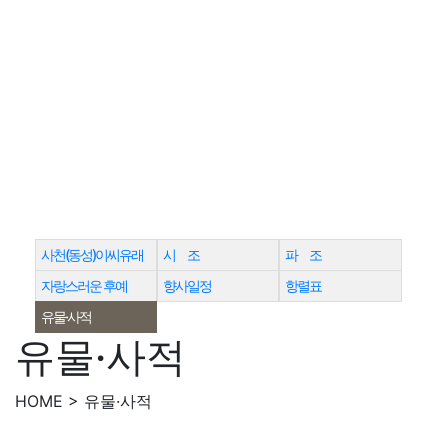
사천(동성)이씨유래
시 조
파 조
자랑스러운 후예
향사일정
항렬표
유물·사적
유물·사적
HOME > 유물·사적